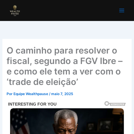
Ir
para
o
conteúdo
O caminho para resolver o
fiscal, segundo a FGV Ibre –
e como ele tem a ver com o
‘trade de eleição’
Por
Equipe Wealthpause
/
maio 7, 2025