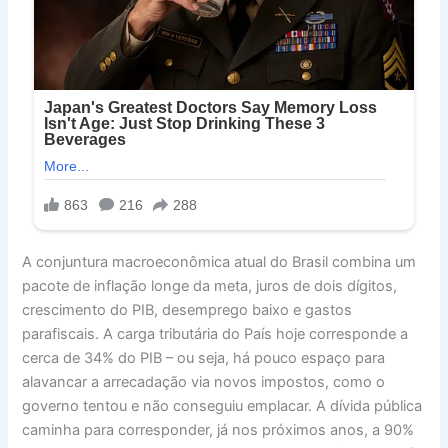
A conjuntura macroeconômica atual do Brasil combina um
pacote de inflação longe da meta, juros de dois dígitos,
crescimento do PIB, desemprego baixo e gastos
parafiscais. A carga tributária do País hoje corresponde a
cerca de 34% do PIB – ou seja, há pouco espaço para
alavancar a arrecadação via novos impostos, como o
governo tentou e não conseguiu emplacar. A dívida pública
caminha para corresponder, já nos próximos anos, a 90%