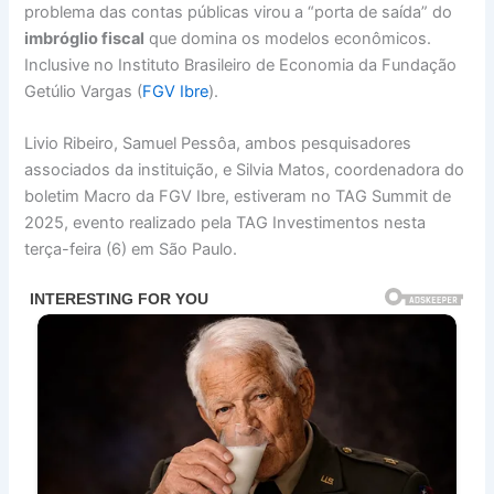
problema das contas públicas virou a “porta de saída” do
imbróglio fiscal
que domina os modelos econômicos.
Inclusive no Instituto Brasileiro de Economia da Fundação
Getúlio Vargas (
FGV Ibre
).
Livio Ribeiro, Samuel Pessôa, ambos pesquisadores
associados da instituição, e Silvia Matos, coordenadora do
boletim Macro da FGV Ibre, estiveram no TAG Summit de
2025, evento realizado pela TAG Investimentos nesta
terça-feira (6) em São Paulo.