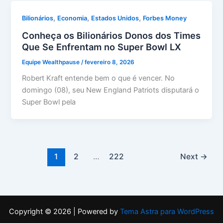
,
,
,
Bilionários
Economia
Estados Unidos
Forbes Money
Conheça os Bilionários Donos dos Times
Que Se Enfrentam no Super Bowl LX
Equipe Wealthpause
/
fevereiro 8, 2026
Robert Kraft entende bem o que é vencer. No
domingo (08), seu New England Patriots disputará o
Super Bowl pela
1
2
…
222
Next
→
Copyright © 2026 | Powered by
Tema Astra para WordPress