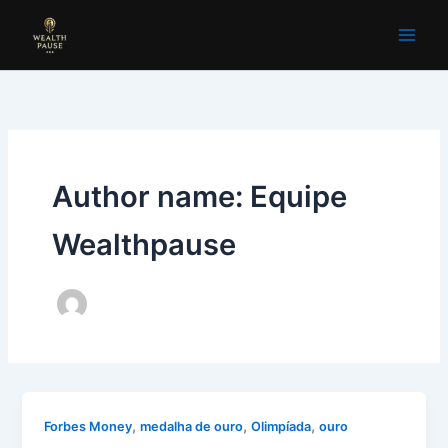
Ir
para
o
conteúdo
Author name: Equipe
Wealthpause
,
,
,
Forbes Money
medalha de ouro
Olimpíada
ouro