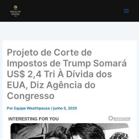
Ir
para
o
conteúdo
Projeto de Corte de
Impostos de Trump Somará
US$ 2,4 Tri À Dívida dos
EUA, Diz Agência do
Congresso
Por
Equipe Wealthpause
/
junho 5, 2025