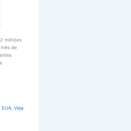
,2 milhões
o mês de
antes
s.
s EUA; Veja