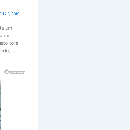
 Digitais
nta um
 como
sto total
undo, de