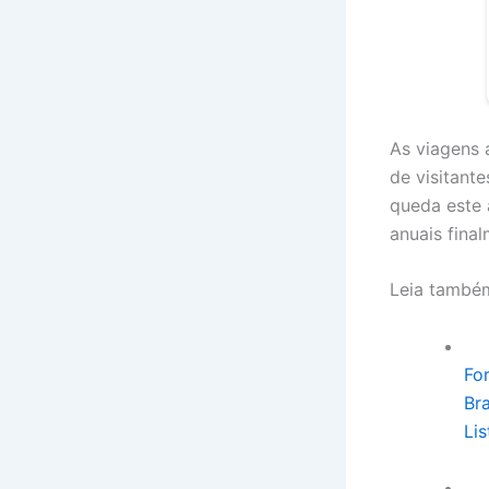
As viagens 
de visitant
queda este 
anuais fina
Leia també
Fo
Br
Lis