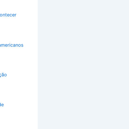
ontecer
-americanos
ção
de