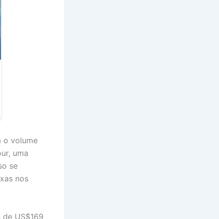
á o volume
our, uma
so se
axas nos
os de US$169