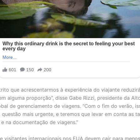
trito que acrescentarmos à experiência do viajante reduzir
em alguma proporção”, disse Gabe Rizzi, presidente da Alt
bal de gerenciamento de viagens. “Com o fim do verão, is
 questão mais urgente, e teremos que levar em conta as t
 e na documentação de viagens.”
e visitantes internacionais nos EUA devem cair para men