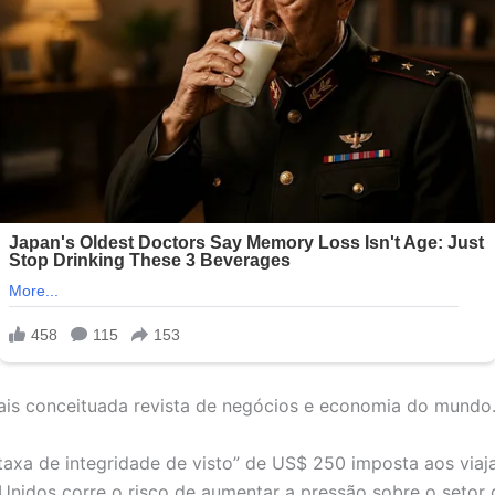
ais conceituada revista de negócios e economia do mundo
axa de integridade de visto” de US$ 250 imposta aos viaj
Unidos corre o risco de aumentar a pressão sobre o setor 