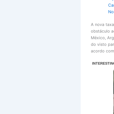
Car
No
A nova taxa
obstáculo a
México, Arge
do visto pa
acordo com 