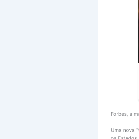
Forbes, a m
Uma nova “t
os Estados 