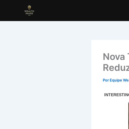
Ir
para
o
conteúdo
Nova 
Reduz
Por
Equipe We