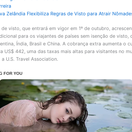
reira
va Zelândia Flexibiliza Regras de Visto para Atrair Nômades
 de visto, que entrará em vigor em 1º de outubro, acresce
dicional para os viajantes de países sem isenção de visto,
ntina, Índia, Brasil e China. A cobrança extra aumenta o cu
ra US$ 442, uma das taxas mais altas para visitantes no m
a U.S. Travel Association.