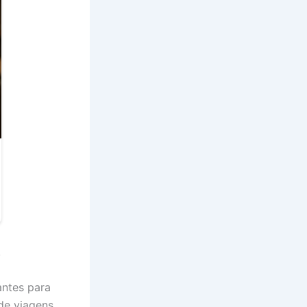
.
antes para
de viagens