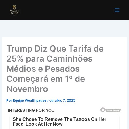
Ir
para
o
conteúdo
Trump Diz Que Tarifa de
25% para Caminhões
Médios e Pesados
Começará em 1º de
Novembro
Por
Equipe Wealthpause
/
outubro 7, 2025