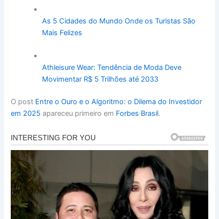
As 5 Cidades do Mundo Onde os Turistas São
Mais Felizes
Athleisure Wear: Tendência de Moda Deve
Movimentar R$ 5 Trilhões até 2033
O post
Entre o Ouro e o Algoritmo: o Dilema do Investidor
em 2025
apareceu primeiro em
Forbes Brasil
.