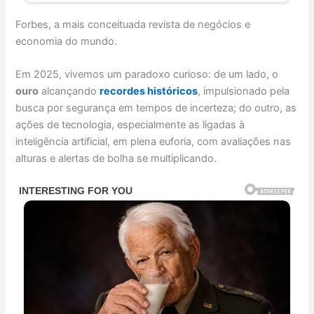
Forbes, a mais conceituada revista de negócios e
economia do mundo.
Em 2025, vivemos um paradoxo curioso: de um lado, o
ouro
alcançando
recordes históricos
, impulsionado pela
busca por segurança em tempos de incerteza; do outro, as
ações de tecnologia, especialmente as ligadas à
inteligência artificial, em plena euforia, com avaliações nas
alturas e alertas de bolha se multiplicando.