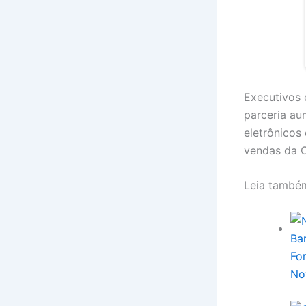
Executivos 
parceria a
eletrônicos
vendas da C
Leia també
Fo
No