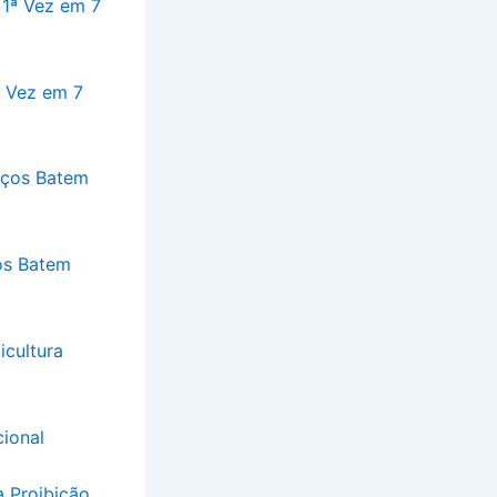
ª Vez em 7
os Batem
ional