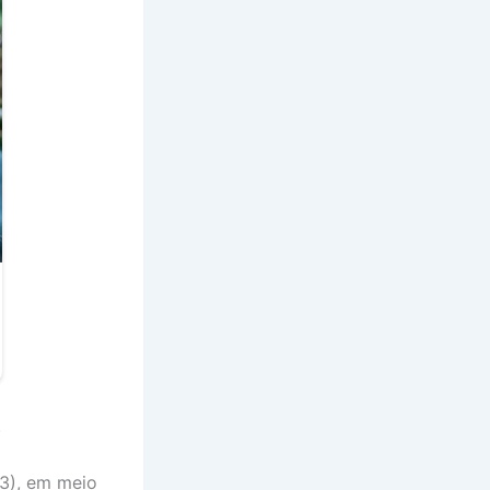
.
23), em meio