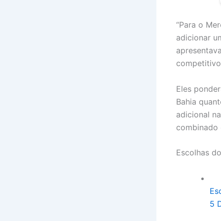
“Para o Mer
adicionar u
apresentava
competitivo
Eles ponder
Bahia quant
adicional n
combinado e
Escolhas do
Es
5 