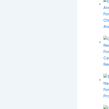
Fo
Ch
An
Fo
Ca
Re
Fo
Pr