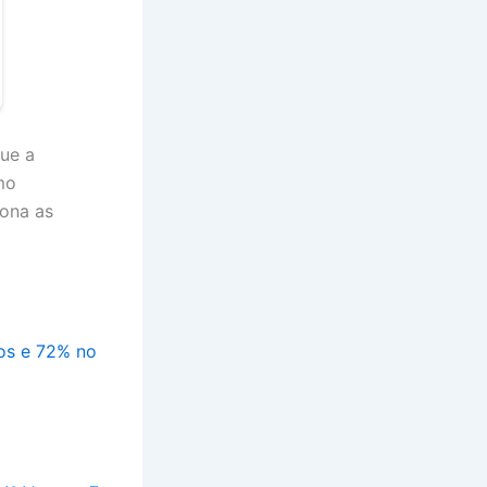
ue a
mo
iona as