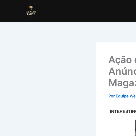
Ir
para
o
conteúdo
Ação 
Anúnc
Magaz
Por
Equipe We