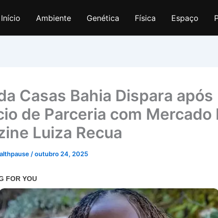
Início
Ambiente
Genética
Física
Espaço
P
da Casas Bahia Dispara após
io de Parceria com Mercado L
ine Luiza Recua
althpause
/
outubro 24, 2025