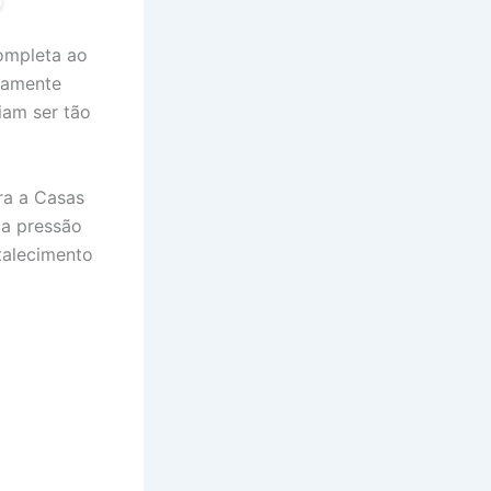
completa ao
icamente
iam ser tão
ra a Casas
ma pressão
talecimento