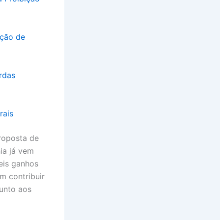
ição de
rais
roposta de
ia já vem
eis ganhos
m contribuir
unto aos