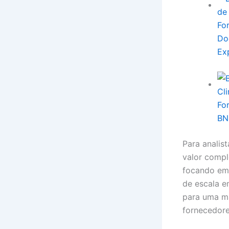
Fo
Do
Ex
Fo
BN
Para analis
valor compl
focando em 
de escala e
para uma ma
fornecedore