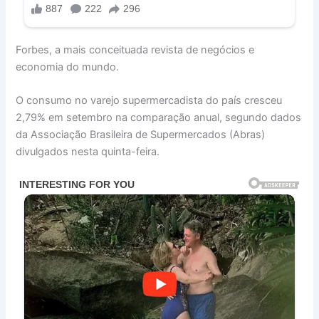
Forbes, a mais conceituada revista de negócios e
economia do mundo.
O
consumo
no varejo supermercadista do país cresceu
2,79%
em
set
em
bro na comparação anual, segundo dados
da Associação Brasileira de
Supermercados
(Abras)
divulgados nesta quinta-feira.