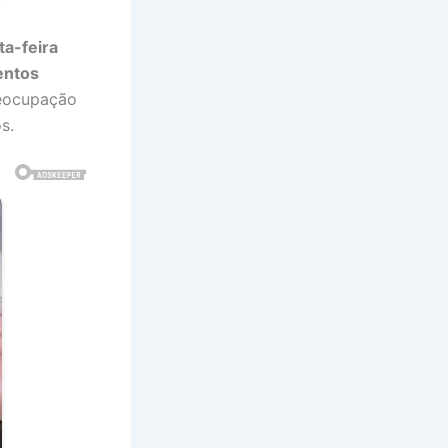
ta-feira
mentos
reocupação
s.