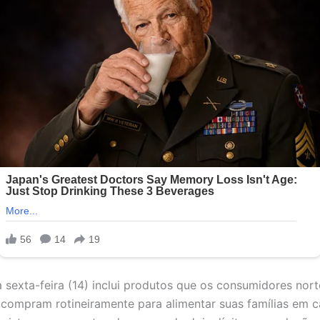
a sexta-feira (14) inclui produtos que os consumidores nort
compram rotineiramente para alimentar suas famílias em c