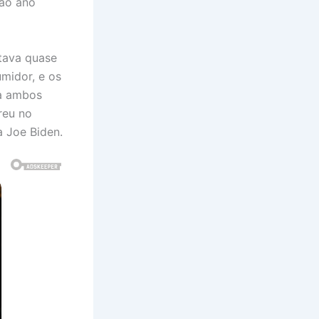
 ao ano
tava quase
midor, e os
ra ambos
reu no
 Joe Biden.