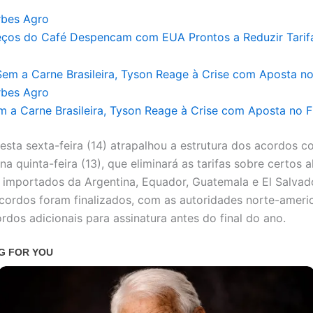
rbes Agro
eços do Café Despencam com EUA Prontos a Reduzir Tarif
rbes Agro
m a Carne Brasileira, Tyson Reage à Crise com Aposta no 
esta sexta-feira (14) atrapalhou a estrutura dos acordos c
a quinta-feira (13), que eliminará as tarifas sobre certos 
s importados da Argentina, Equador, Guatemala e El Salvad
cordos foram finalizados, com as autoridades norte-ameri
rdos adicionais para assinatura antes do final do ano.