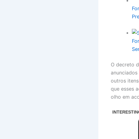
Fo
Pr
Fo
Se
O decreto d
anunciados n
outros iten
que esses a
olho em aco