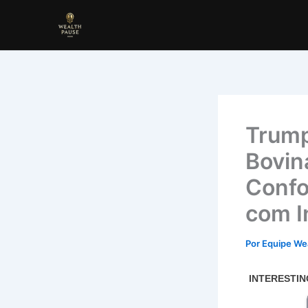
Ir
para
o
conteúdo
Trump
Bovin
Confo
com I
Por
Equipe We