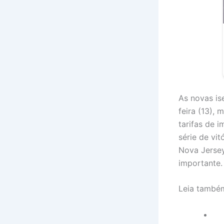
As novas is
feira (13),
tarifas de 
série de vit
Nova Jersey
importante.
Leia també