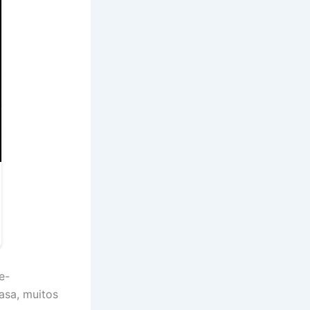
e-
asa, muitos