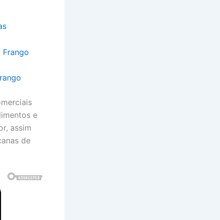
as
Frango
omerciais
alimentos e
or, assim
canas de