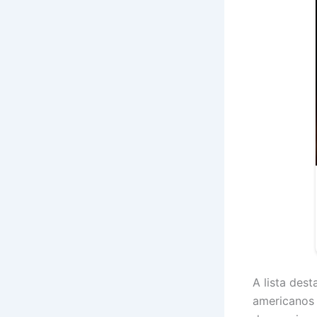
A lista dest
americanos 