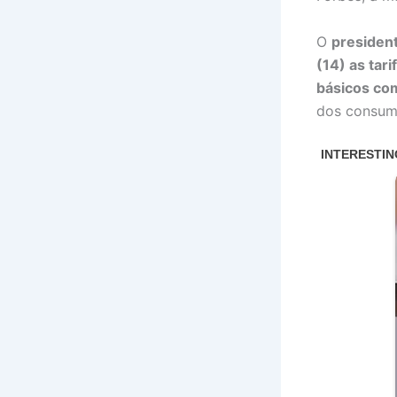
O
president
(14) as tar
básicos co
dos consumi