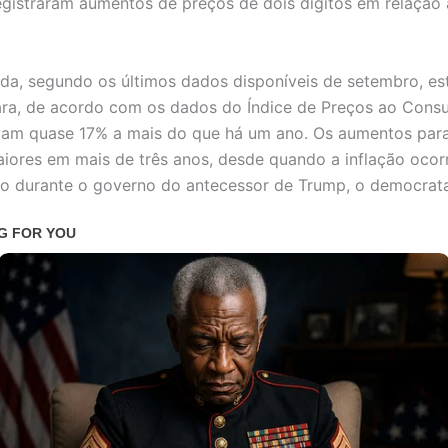
egistraram aumentos de preços de dois dígitos em relação
da, segundo os últimos dados disponíveis de setembro, es
ra, de acordo com os dados do Índice de Preços ao Consu
avam quase 17% a mais do que há um ano. Os aumentos pa
iores em mais de três anos, desde quando a inflação ocor
o durante o governo do antecessor de Trump, o democrata