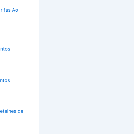
rifas Ao
entos
entos
etalhes de