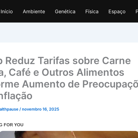
Início
Ambiente
Genética
Física
Espaço
P
 Reduz Tarifas sobre Carne
a, Café e Outros Alimentos
rme Aumento de Preocupaç
nflação
althpause
/
novembro 16, 2025