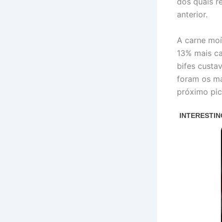
dos quais r
anterior.
A carne moí
13% mais ca
bifes cust
foram os ma
próximo pic