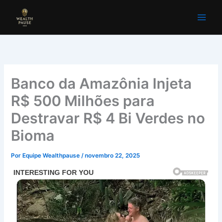
Ir
para
o
conteúdo
Banco da Amazônia Injeta
R$ 500 Milhões para
Destravar R$ 4 Bi Verdes no
Bioma
Por
Equipe Wealthpause
/
novembro 22, 2025