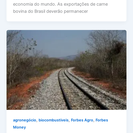
economia do mundo. As exportações de carne
bovina do Brasil deverão permanecer
,
,
,
agronegócio
biocombustíveis
Forbes Agro
Forbes
Money