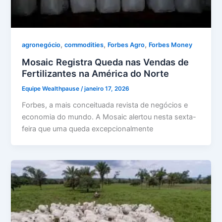
,
,
,
agronegócio
commodities
Forbes Agro
Forbes Money
Mosaic Registra Queda nas Vendas de
Fertilizantes na América do Norte
Equipe Wealthpause
/
janeiro 17, 2026
Forbes, a mais conceituada revista de negócios e
economia do mundo. A Mosaic alertou nesta sexta-
feira que uma queda excepcionalmente