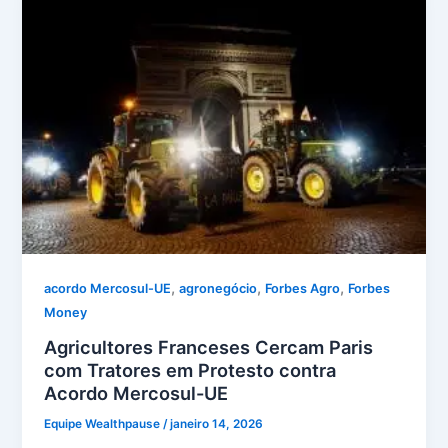
,
,
,
acordo Mercosul-UE
agronegócio
Forbes Agro
Forbes
Money
Agricultores Franceses Cercam Paris
com Tratores em Protesto contra
Acordo Mercosul-UE
Equipe Wealthpause
/
janeiro 14, 2026