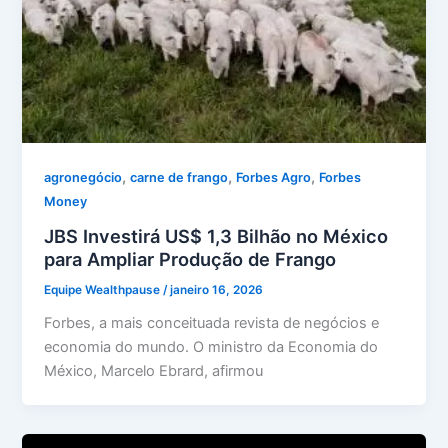
,
,
,
agronegócio
carne de frango
Forbes Agro
Forbes
Money
JBS Investirá US$ 1,3 Bilhão no México
para Ampliar Produção de Frango
Equipe Wealthpause
/
janeiro 16, 2026
Forbes, a mais conceituada revista de negócios e
economia do mundo. O ministro da Economia do
México, Marcelo Ebrard, afirmou