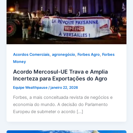
,
,
,
Acordos Comerciais
agronegócio
Forbes Agro
Forbes
Money
Acordo Mercosul-UE Trava e Amplia
Incerteza para Exportações do Agro
Equipe Wealthpause
/
janeiro 22, 2026
Forbes, a mais conceituada revista de negócios e
economia do mundo. A decisão do Parlamento
Europeu de submeter o acordo […]