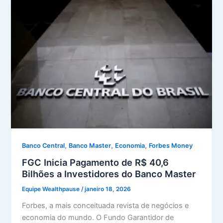
,
,
,
Banco Central
Banco Master
Economia
Forbes Money
FGC Inicia Pagamento de R$ 40,6
Bilhões a Investidores do Banco Master
Equipe Wealthpause
/
janeiro 18, 2026
Forbes, a mais conceituada revista de negócios e
economia do mundo. O Fundo Garantidor de