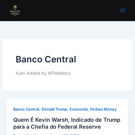
Ir
para
o
conteúdo
Banco Central
Auto Added by WPeMatico
,
,
,
Banco Central
Donald Trump
Economia
Forbes Money
Quem É Kevin Warsh, Indicado de Trump
para a Chefia do Federal Reserve