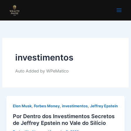
Ir
para
o
conteúdo
investimentos
Auto Added by WPeMatico
,
,
,
Elon Musk
Forbes Money
investimentos
Jeffrey Epstein
Por Dentro dos Investimentos Secretos
de Jeffrey Epstein no Vale do Silício