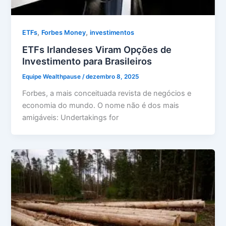
,
,
ETFs
Forbes Money
investimentos
ETFs Irlandeses Viram Opções de
Investimento para Brasileiros
Equipe Wealthpause
/
dezembro 8, 2025
Forbes, a mais conceituada revista de negócios e
economia do mundo. O nome não é dos mais
amigáveis: Undertakings for