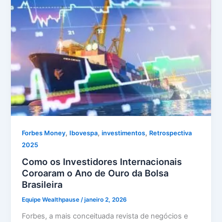
,
,
,
Forbes Money
Ibovespa
investimentos
Retrospectiva
2025
Como os Investidores Internacionais
Coroaram o Ano de Ouro da Bolsa
Brasileira
Equipe Wealthpause
/
janeiro 2, 2026
Forbes, a mais conceituada revista de negócios e