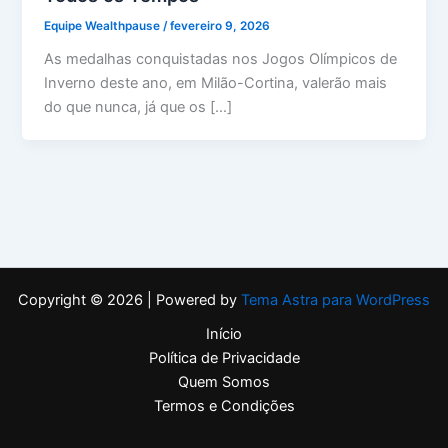
Equipe Wealthpause
/
fevereiro 9, 2026
As medalhas conquistadas nos Jogos Olímpicos de
Inverno deste ano, em Milão-Cortina, valerão mais
do que nunca, já que os […]
Copyright © 2026 | Powered by
Tema Astra para WordPress
Início
Política de Privacidade
Quem Somos
Termos e Condições