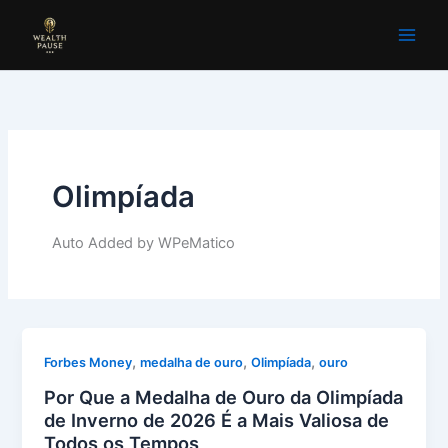
Ir
para
o
conteúdo
Olimpíada
Auto Added by WPeMatico
,
,
,
Forbes Money
medalha de ouro
Olimpíada
ouro
Por Que a Medalha de Ouro da Olimpíada
de Inverno de 2026 É a Mais Valiosa de
Todos os Tempos