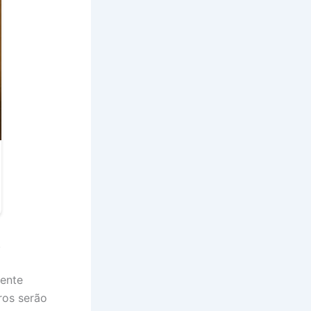
.
ente
ros serão