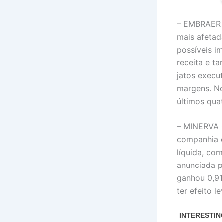
– EMBRAER 
mais afetad
possíveis i
receita e 
jatos execu
margens. N
últimos qua
– MINERVA O
companhia e
líquida, com
anunciada p
ganhou 0,9
ter efeito 