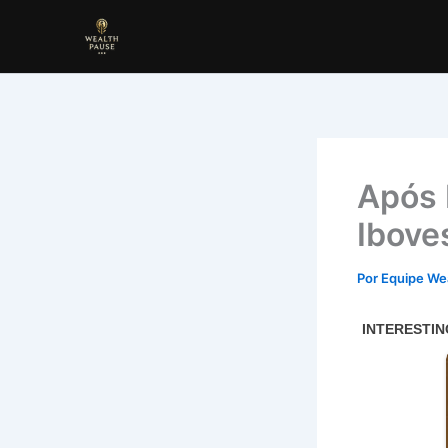
Ir
para
o
conteúdo
Após 
Ibove
Por
Equipe We