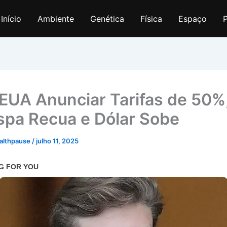
Início
Ambiente
Genética
Física
Espaço
P
EUA Anunciar Tarifas de 50%
spa Recua e Dólar Sobe
althpause
/
julho 11, 2025