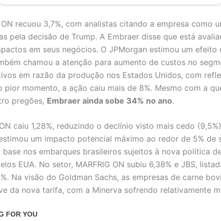
ON recuou 3,7%, com analistas citando a empresa como 
as pela decisão de Trump. A Embraer disse que está avali
mpactos em seus negócios. O JPMorgan estimou um efeito
também chamou a atenção para aumento de custos no segm
tivos em razão da produção nos Estados Unidos, com refl
o pior momento, a ação caiu mais de 8%. Mesmo com a qu
tro pregões,
Embraer ainda sobe 34% no ano
.
N caiu 1,28%, reduzindo o declínio visto mais cedo (9,5%)
stimou um impacto potencial máximo ao redor de 5% de s
 base nos embarques brasileiros sujeitos à nova política de
elos EUA. No setor, MARFRIG ON subiu 6,38% e JBS, lista
1%. Na visão do Goldman Sachs, as empresas de carne bo
leve da nova tarifa, com a Minerva sofrendo relativamente m