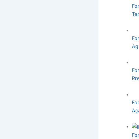
Fo
Ta
Fo
Ag
Fo
Pr
Fo
Aç
Fo