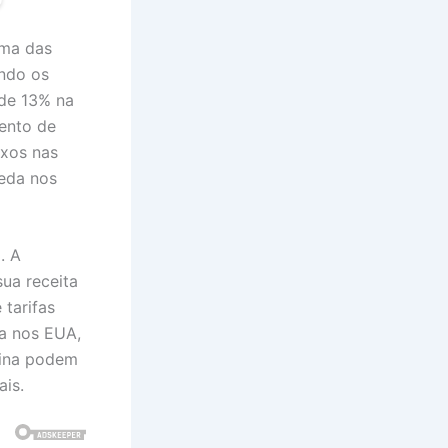
uma das
ando os
 de 13% na
ento de
exos nas
eda nos
. A
ua receita
 tarifas
da nos EUA,
vina podem
ais.