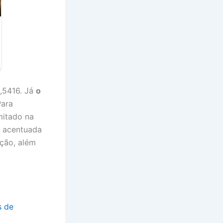
5,5416. Já
o
Para
mitado na
s acentuada
ação, além