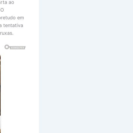
arta ao
 O
bretudo em
 tentativa
ruxas.