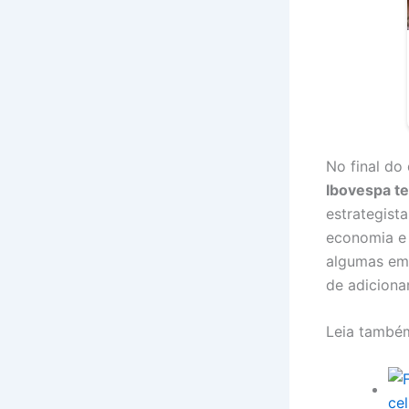
No final do 
Ibovespa te
estrategist
economia e
algumas emp
de adiciona
Leia també