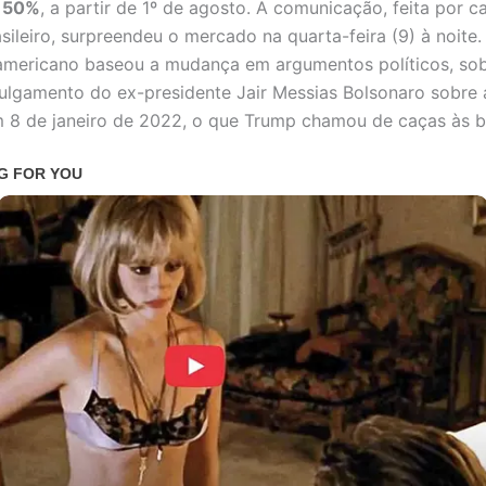
m
50%
, a partir de 1º de agosto. A comunicação, feita por c
sileiro, surpreendeu o mercado na quarta-feira (9) à noite.
americano baseou a mudança em argumentos políticos, so
julgamento do ex-presidente Jair Messias Bolsonaro sobre a
 8 de janeiro de 2022, o que Trump chamou de caças às b