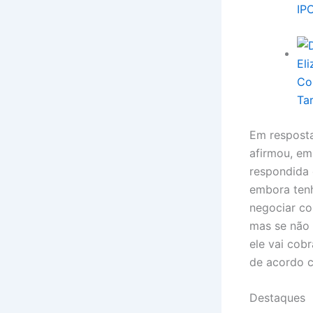
IP
Co
Ta
Em resposta
afirmou, em
respondid
embora tenh
negociar co
mas se não 
ele vai cob
de acordo c
Destaques