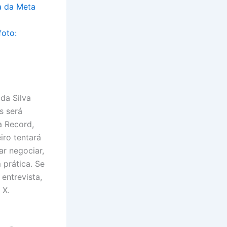
a da Meta
 da Silva
s será
 à Record,
iro tentará
r negociar,
 prática. Se
entrevista,
 X.