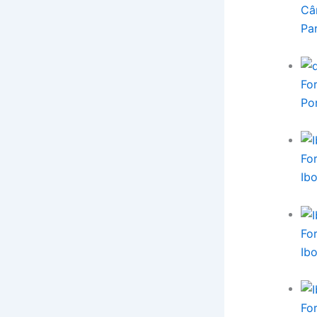
Câ
Pa
Fo
Po
Fo
Ib
Fo
Ib
Fo