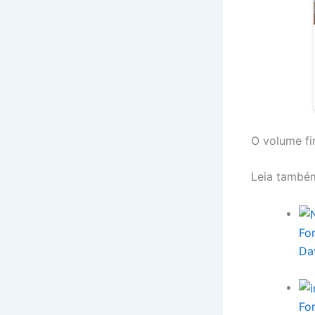
O volume fi
Leia també
Fo
Da
Fo