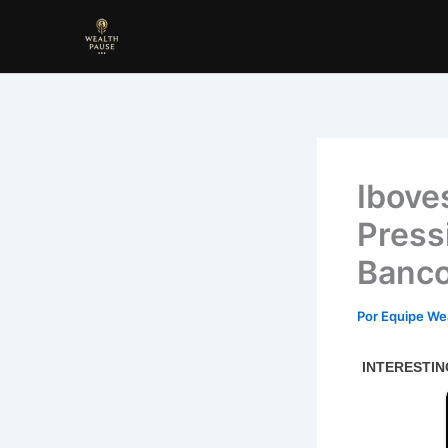
Ir
para
o
conteúdo
Ibove
Press
Banco
Por
Equipe We