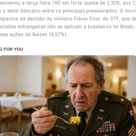
encerrou a terça-feira (19) em forte queda de 2,10%, aos 
 o setor bancário entre os principais pressionados. O mo
 impactos da decisão do ministro Flávio Dino, do STF, que 
ecisões estrangeiras não se aplicam a brasileiros no Brasil,
das ações da Raízen (9,57%).