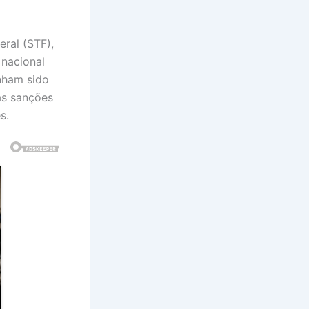
eral (STF),
 nacional
enham sido
as sanções
s.