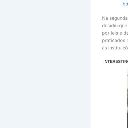
Ib
Na segunda-
decidiu que
por leis e 
praticados 
às institui