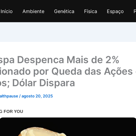
Início
Ambiente
Genética
Física
Espaço
P
spa Despenca Mais de 2%
ionado por Queda das Ações
s; Dólar Dispara
althpause
/
agosto 20, 2025