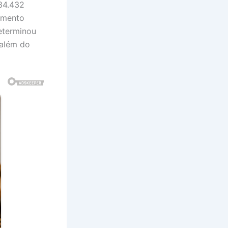
134.432
vimento
determinou
 além do