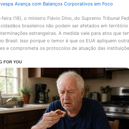
ovespa Avança com Balanços Corporativos em Foco
feira (18), o ministro Flávio Dino, do Supremo Tribunal Fed
 cidadãos brasileiros não podem ser afetados em território
determinações estrangeiras. A medida vale para atos que t
no Brasil. Isso porque o temor é que os EUA apliquem outr
ções e comprometa os protocolos de atuação das instituiçõe