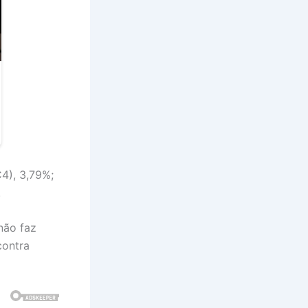
4), 3,79%;
.
não faz
contra