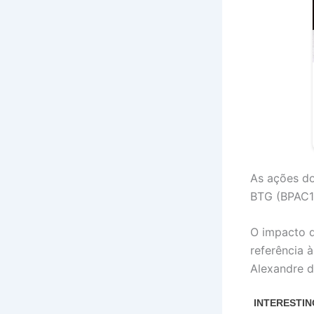
As ações do
BTG (BPAC11
O impacto d
referência 
Alexandre d